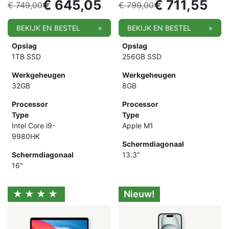
€
645,05
€
711,55
€
749,00
€
799,00
BEKIJK EN BESTEL
»
BEKIJK EN BESTEL
»
Opslag
Opslag
1TB SSD
256GB SSD
Werkgeheugen
Werkgeheugen
32GB
8GB
Processor
Processor
Type
Type
Intel Core i9-
Apple M1
9980HK
Schermdiagonaal
Schermdiagonaal
13.3"
16"
★★★★
Nieuw!