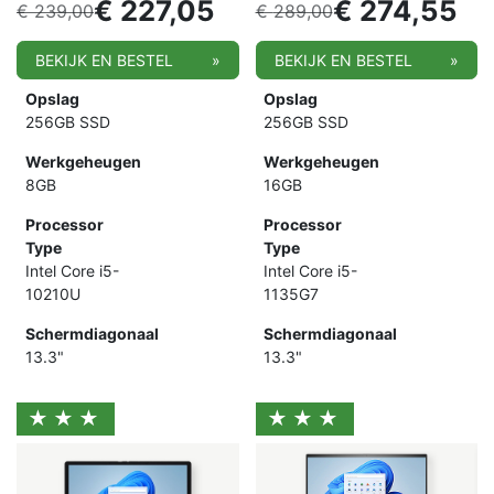
€
227,05
€
274,55
€
239,00
€
289,00
BEKIJK EN BESTEL
»
BEKIJK EN BESTEL
»
Opslag
Opslag
256GB SSD
256GB SSD
Werkgeheugen
Werkgeheugen
8GB
16GB
Processor
Processor
Type
Type
Intel Core i5-
Intel Core i5-
10210U
1135G7
Schermdiagonaal
Schermdiagonaal
13.3"
13.3"
★★★
★★★