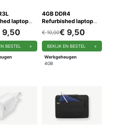
R3L
4GB DDR4
hed laptop
Refurbished laptop
heugen
werkgeheugen
€
9,50
€
9,50
€
10,00
EN BESTEL
»
BEKIJK EN BESTEL
»
eugen
Werkgeheugen
4GB