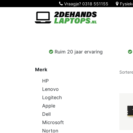
Vraagje?
0318 551155
Fysiek
Home
Nieuw!
Laptops
Computers
Ruim 20 jaar ervaring
Merk
Sorter
HP
Lenovo
Logitech
Apple
Dell
Microsoft
Norton