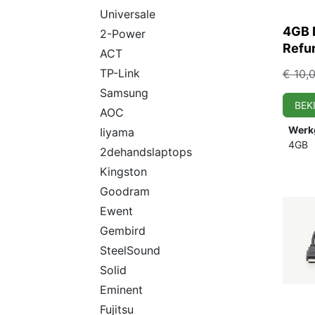
Universale
4GB 
2-Power
Refu
ACT
comp
TP-Link
€
10,
werk
Samsung
BEK
AOC
Werk
Iiyama
4GB
2dehandslaptops
Kingston
Goodram
Ewent
Gembird
SteelSound
Solid
Eminent
Fujitsu