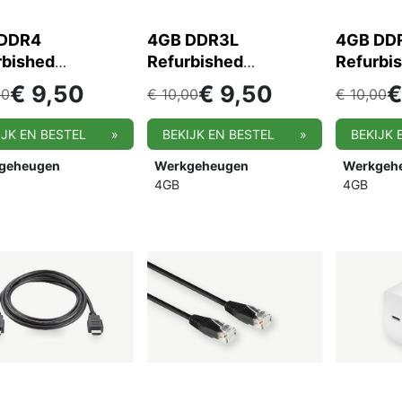
DDR4
4GB DDR3L
4GB DD
rbished
Refurbished
Refurbis
uter
computer
werkge
€
9,50
€
9,50
00
€
10,00
€
10,00
geheugen
werkgeheugen
IJK EN BESTEL
»
BEKIJK EN BESTEL
»
BEKIJK 
geheugen
Werkgeheugen
Werkgeh
4GB
4GB