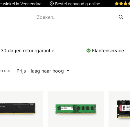
e winkel in Veenendaal
Bestel eenvoudig online
Apple
Monitoren & Tablets
Accessoires
Onde
30 dagen retourgarantie
Klantenservice
Prijs - laag naar hoog
en op: