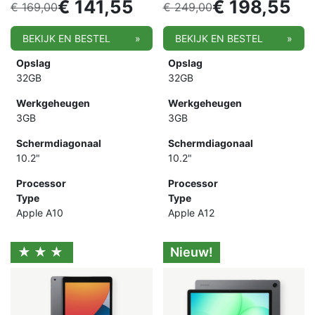
€
141,55
€
198,55
€
169,00
€
249,00
BEKIJK EN BESTEL
»
BEKIJK EN BESTEL
»
Opslag
Opslag
32GB
32GB
Werkgeheugen
Werkgeheugen
3GB
3GB
Schermdiagonaal
Schermdiagonaal
10.2"
10.2"
Processor
Processor
Type
Type
Apple A10
Apple A12
★★★
Nieuw!