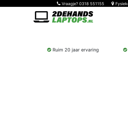
Vraagje?
0318 551155
Fysiek
Home
Nieuw!
Laptops
Computers
Ruim 20 jaar ervaring