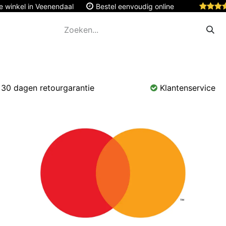
e winkel in Veenendaal
Bestel eenvoudig online
Apple
Monitoren & Tablets
Accessoires
Onde
30 dagen retourgarantie
Klantenservice