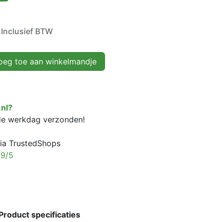
Inclusief BTW
eg toe aan winkelmandje
nl?
fde werkdag verzonden!
ia TrustedShops
,9/5
Product specificaties