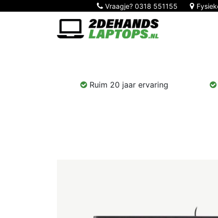
Vraagje?
0318 551155
Fysiek
Home
Nieuw!
Laptops
Computers
Ruim 20 jaar ervaring