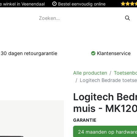
e winkel in Veenendaal
Bestel eenvoudig online
Apple
Monitoren & Tablets
Accessoires
Onde
30 dagen retourgarantie
Klantenservice
Alle producten
Toetsenb
Logitech Bedrade toets
Logitech Bed
muis - MK12
GARANTIE
24 maanden op hardwar