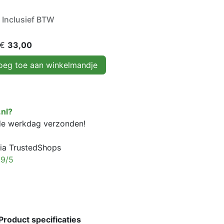
Inclusief BTW
 €
33,00
eg toe aan winkelmandje
nl?
fde werkdag verzonden!
ia TrustedShops
,9/5
Product specificaties