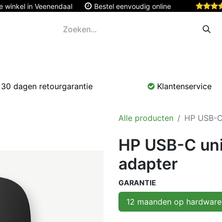
e winkel in Veenendaal
Bestel eenvoudig online
Apple
Monitoren & Tablets
Accessoires
Onde
30 dagen retourgarantie
Klantenservice
Alle producten
HP USB-C 
HP USB-C univ
adapter
GARANTIE
12 maanden op hardware