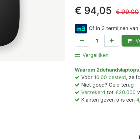
€
94,05
€
99,00
Of in 3 termijnen van
Vo
Vergelijken
Waarom 2dehandslaptops.
Voor
16:00 besteld
, zel
Niet goed? Geld terug
Verzekerd
tot
€20.000
v
Klanten geven ons een
4