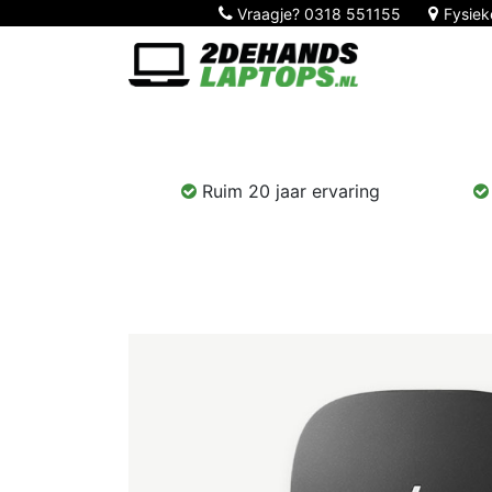
Vraagje?
0318 551155
Fysiek
Home
Nieuw!
Laptops
Computers
Ruim 20 jaar ervaring