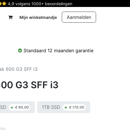
4,9 volgens 1000+ beoordelingen
Aanmelden
Mijn winkelmandje
rdelen
Reparatie
Contact
Standaard 12 maanden garantie
sk 600 G3 SFF i3
00 G3 SFF i3
+
+
SSD
1TB SSD
€
90,00
€
170,00