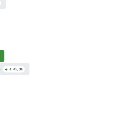
+
e
€
45,00