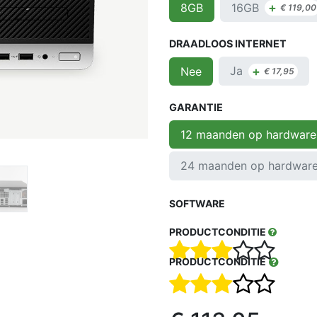
+
16GB
8GB
€
119,00
DRAADLOOS INTERNET
+
Ja
Nee
€
17,95
GARANTIE
12 maanden op hardware
24 maanden op hardwar
SOFTWARE
PRODUCTCONDITIE
PRODUCTCONDITIE