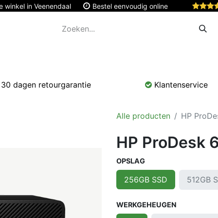
e winkel in Veenendaal
Bestel eenvoudig online
Apple
Monitoren & Tablets
Accessoires
Onde
30 dagen retourgarantie
Klantenservice
Alle producten
HP ProDe
HP ProDesk 6
OPSLAG
512GB 
256GB SSD
WERKGEHEUGEN