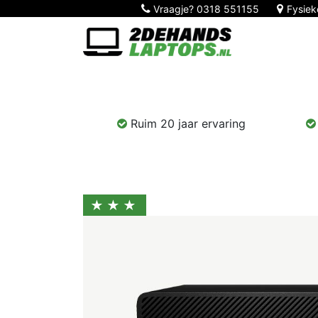
Vraagje?
0318 551155
Fysiek
Home
Nieuw!
Laptops
Computers
Ruim 20 jaar ervaring
★★★