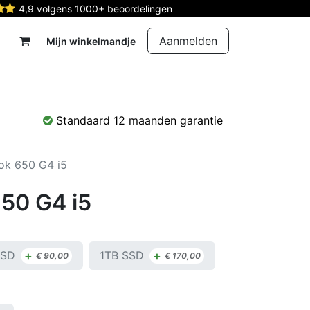
4,9 volgens 1000+ beoordelingen
Aanmelden
Mijn winkelmandje
rdelen
Reparatie
Contact
Standaard 12 maanden garantie
ok 650 G4 i5
50 G4 i5
+
+
SSD
1TB SSD
€
90,00
€
170,00