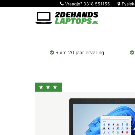
Vraagje?
0318 551155
Fysiek
Home
Nieuw!
Laptops
Computers
Ruim 20 jaar ervaring
★★★