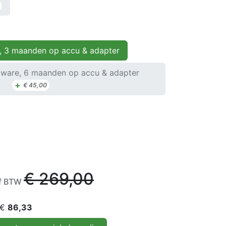
, 3 maanden op accu & adapter
ware, 6 maanden op accu & adapter
+
€
45,00
€
269,00
ef BTW
 €
86,33