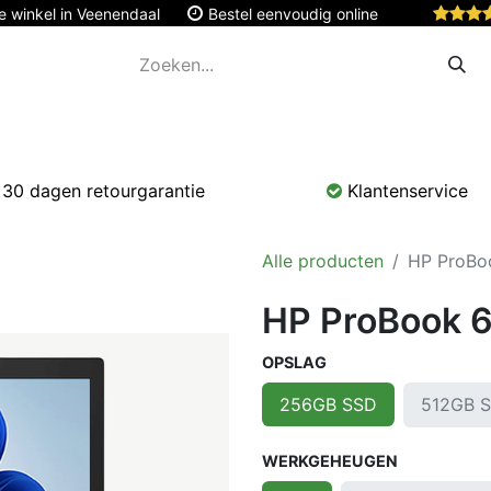
e winkel in Veenendaal
Bestel eenvoudig online
Apple
Monitoren & Tablets
Accessoires
Onde
30 dagen retourgarantie
Klantenservice
Alle producten
HP ProBo
HP ProBook 6
OPSLAG
512GB 
256GB SSD
WERKGEHEUGEN