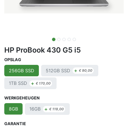
HP ProBook 430 G5 i5
OPSLAG
+
512GB SSD
256GB SSD
€
90,00
+
1TB SSD
€
170,00
WERKGEHEUGEN
+
16GB
8GB
€
119,00
GARANTIE