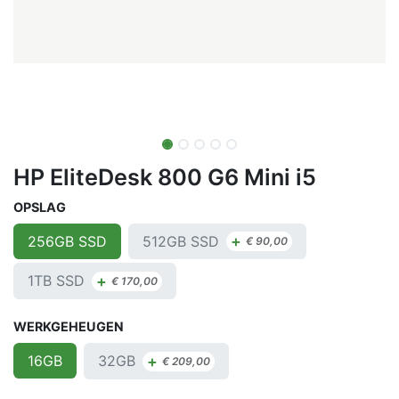
HP EliteDesk 800 G6 Mini i5
OPSLAG
+
512GB SSD
256GB SSD
€
90,00
+
1TB SSD
€
170,00
WERKGEHEUGEN
+
32GB
16GB
€
209,00