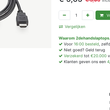
€
5,95
Inc
Vo
Vergelijken
Waarom 2dehandslaptops.
Voor
16:00 besteld
, zel
Niet goed? Geld terug
Verzekerd
tot
€20.000
v
Klanten geven ons een
4