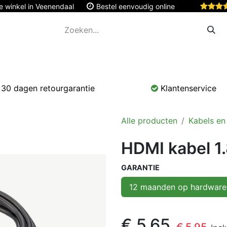
e winkel in Veenendaal
Bestel eenvoudig online
Apple
Monitoren & Tablets
Accessoires
Onde
30 dagen retourgarantie
Klantenservice
Alle producten
Kabels en
HDMI kabel 1
GARANTIE
12 maanden op hardware
€
5,65