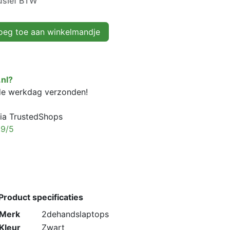
lusief BTW
eg toe aan winkelmandje
nl?
fde werkdag verzonden!
ia TrustedShops
,9/5
Product specificaties
Merk
2dehandslaptops
Kleur
Zwart