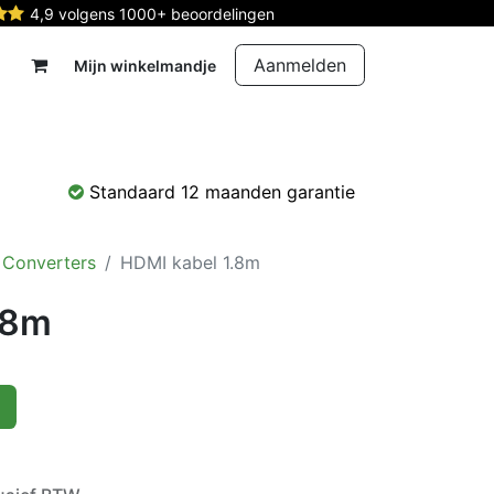
4,9 volgens 1000+ beoordelingen
Aanmelden
Mijn winkelmandje
rdelen
Reparatie
Contact
Standaard 12 maanden garantie
 Converters
HDMI kabel 1.8m
.8m