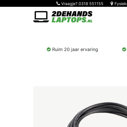
Vraagje?
0318 551155
Fysiek
Home
Nieuw!
Laptops
Computers
Ruim 20 jaar ervaring