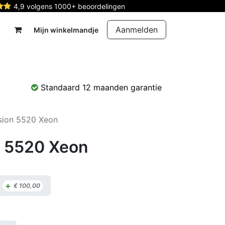
4,9 volgens 1000+ beoordelingen
Aanmelden
Mijn winkelmandje
rdelen
Reparatie
Contact
Standaard 12 maanden garantie
ision 5520 Xeon
n 5520 Xeon
+
€
100,00