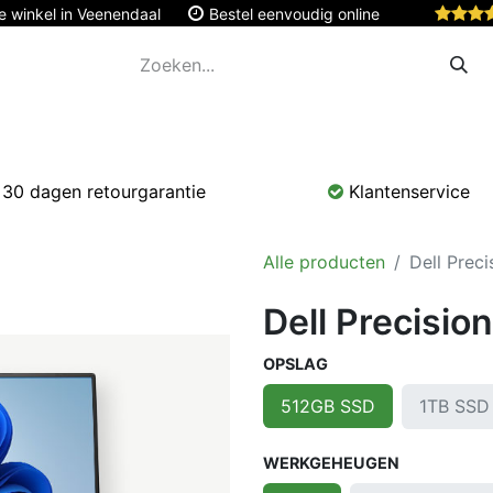
e winkel in Veenendaal
Bestel eenvoudig online
Apple
Monitoren & Tablets
Accessoires
Onde
30 dagen retourgarantie
Klantenservice
Alle producten
Dell Prec
Dell Precisio
OPSLAG
1TB SSD
512GB SSD
WERKGEHEUGEN