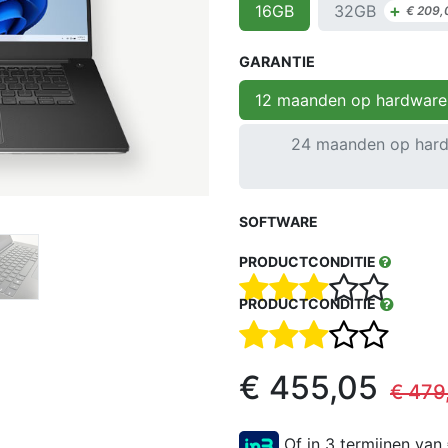
+
32GB
16GB
€
209,
GARANTIE
12 maanden op hardware
24 maanden op hard
SOFTWARE
PRODUCTCONDITIE
PRODUCTCONDITIE
€
455,05
€
479
Of in 3 termijnen van