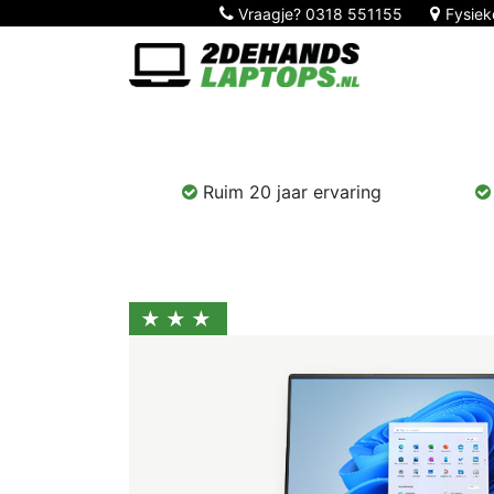
Vraagje?
0318 551155
Fysiek
Home
Nieuw!
Laptops
Computers
Ruim 20 jaar ervaring
★★★