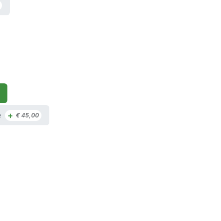
+
e
€
45,00