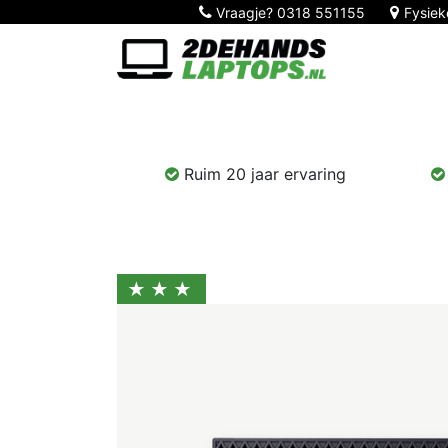
Vraagje?
0318 551155
Fysiek
Home
Nieuw!
Laptops
Computers
Ruim 20 jaar ervaring
★★★