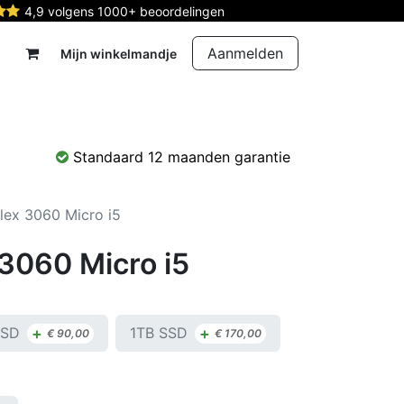
4,9 volgens 1000+ beoordelingen
Aanmelden
Mijn winkelmandje
rdelen
Reparatie
Contact
Standaard 12 maanden garantie
Plex 3060 Micro i5
 3060 Micro i5
+
+
SSD
1TB SSD
€
90,00
€
170,00