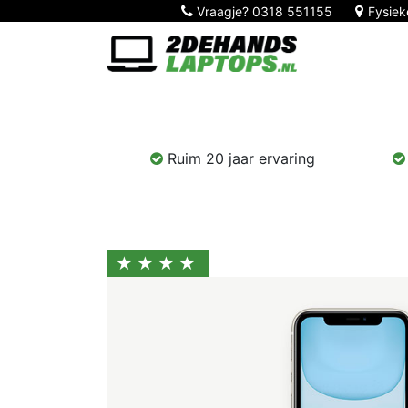
Vraagje?
0318 551155
Fysiek
Home
Nieuw!
Laptops
Computers
Ruim 20 jaar ervaring
★★★★