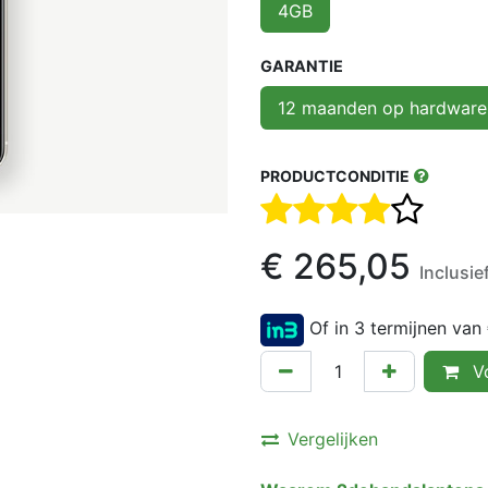
4GB
GARANTIE
12 maanden op hardware
PRODUCTCONDITIE
€
265,05
Inclusi
Of in 3 termijnen van
Vo
Vergelijken