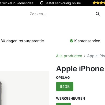
e winkel in Veenendaal
Bestel eenvoudig online
Apple
Monitoren & Tablets
Accessoires
Onde
30 dagen retourgarantie
Klantenservice
Alle producten
Apple iPh
Apple iPhone
OPSLAG
64GB
WERKGEHEUGEN