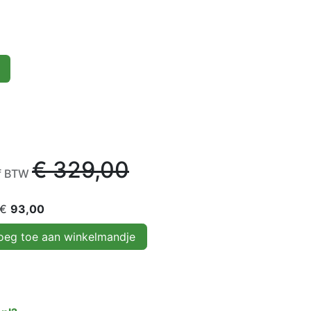
€
329,00
ef BTW
 €
93,00
eg toe aan winkelmandje