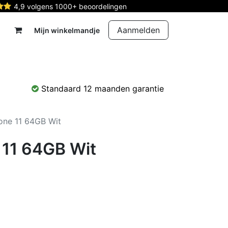
4,9 volgens 1000+ beoordelingen
Aanmelden
Mijn winkelmandje
rdelen
Reparatie
Contact
Standaard 12 maanden garantie
one 11 64GB Wit
 11 64GB Wit