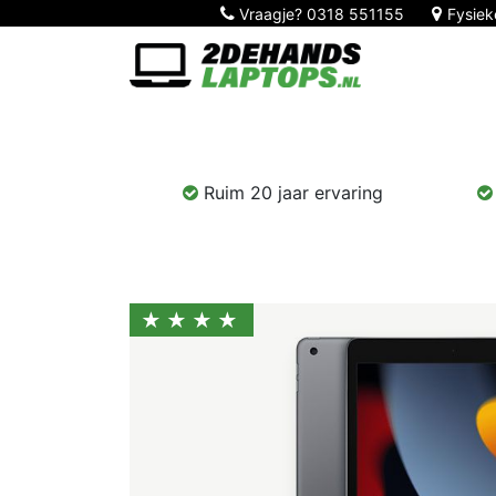
Vraagje?
0318 551155
Fysiek
Home
Nieuw!
Laptops
Computers
Ruim 20 jaar ervaring
★★★★