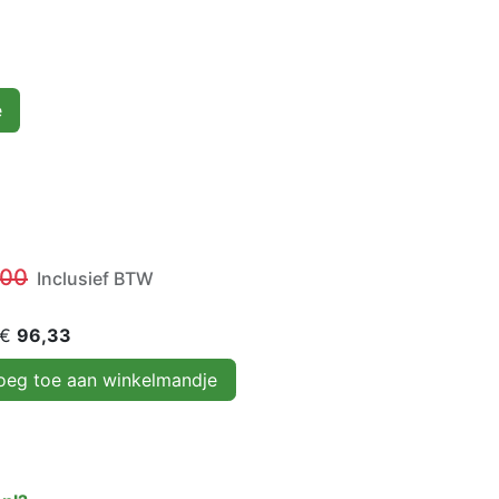
e
,00
Inclusief BTW
 €
96,33
eg toe aan winkelmandje