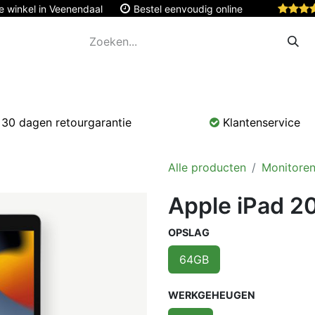
e winkel in Veenendaal
Bestel eenvoudig online
Apple
Monitoren & Tablets
Accessoires
Onde
30 dagen retourgarantie
Klantenservice
Alle producten
Monitoren
Apple iPad 2
OPSLAG
64GB
WERKGEHEUGEN