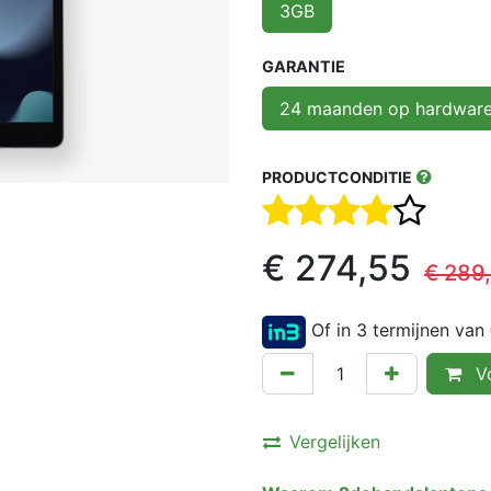
3GB
GARANTIE
24 maanden op hardwar
PRODUCTCONDITIE
€
274,55
€
289
Of in 3 termijnen van
Vo
Vergelijken