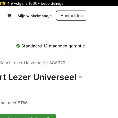
4,9 volgens 1000+ beoordelingen
Aanmelden
Mijn winkelmandje
rdelen
Reparatie
Contact
Standaard 12 maanden garantie
aart Lezer Universeel - AC6370
t Lezer Universeel -
Inclusief BTW