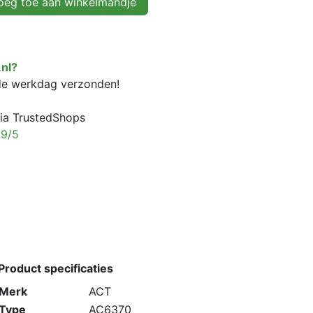
eg toe aan winkelmandje
nl?
fde werkdag verzonden!
ia TrustedShops
,9/5
Product specificaties
Merk
ACT
Type
AC6370