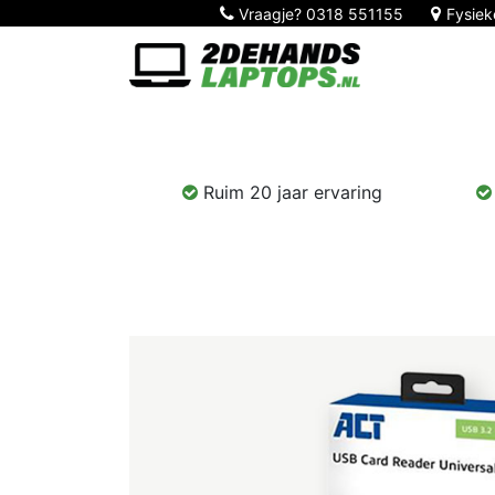
Vraagje?
0318 551155
Fysiek
Home
Nieuw!
Laptops
Computers
Ruim 20 jaar ervaring