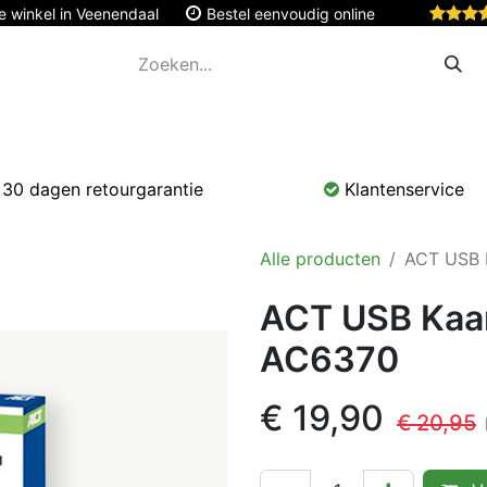
e winkel in Veenendaal
Bestel eenvoudig online
Apple
Monitoren & Tablets
Accessoires
Onde
30 dagen retourgarantie
Klantenservice
Alle producten
ACT USB K
ACT USB Kaar
AC6370
€
19,90
€
20,95