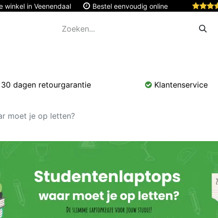
e winkel in Veenendaal
Bestel eenvoudig online
Apple
Monitoren & Tablets
Accessoires
Onde
30 dagen retourgarantie
Klantenservice
r moet je op letten?