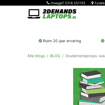
Vraagje?
0318 551155
Fysiek
Home
Nieuw!
Laptops
Computers
Ruim 20 jaar ervaring
Alle blogs
BLOG
Studentenlaptops: waa