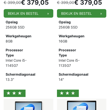
€
379,05
€
379,05
€
399,00
€
399,00
BEKIJK EN BESTEL
»
BEKIJK EN BESTEL
»
Opslag
Opslag
256GB SSD
256GB SSD
Werkgeheugen
Werkgeheugen
8GB
16GB
Processor
Processor
Type
Type
Intel Core i5-
Intel Core i5-
1145G7
1135G7
Schermdiagonaal
Schermdiagonaal
13.3"
14"
★★★
★★★