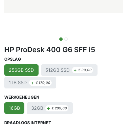
HP ProDesk 400 G6 SFF i5
OPSLAG
+
512GB SSD
256GB SSD
€
90,00
+
1TB SSD
€
170,00
WERKGEHEUGEN
+
32GB
16GB
€
209,00
DRAADLOOS INTERNET