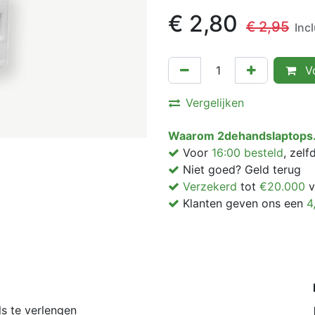
€
2,80
€
2,95
Inc
Vo
Vergelijken
Waarom 2dehandslaptops.
Voor
16:00 besteld
, zel
Niet goed? Geld terug
Verzekerd
tot
€20.000
v
Klanten geven ons een
4
s te verlengen