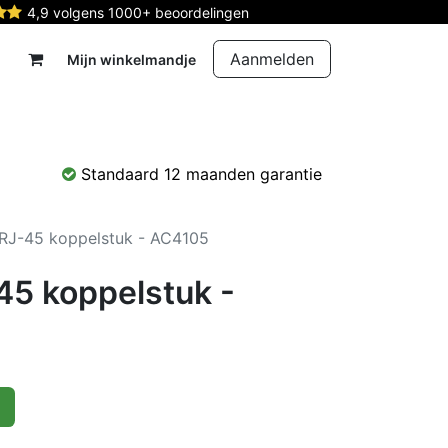
4,9 volgens 1000+ beoordelingen
Aanmelden
Mijn winkelmandje
rdelen
Reparatie
Contact
Standaard 12 maanden garantie
RJ-45 koppelstuk - AC4105
5 koppelstuk -