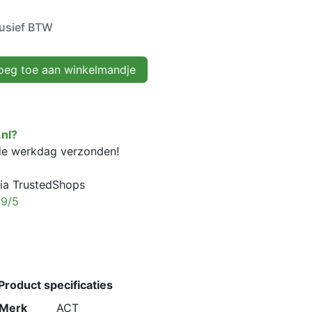
lusief BTW
eg toe aan winkelmandje
nl?
fde werkdag verzonden!
ia TrustedShops
,9/5
Product specificaties
Merk
ACT