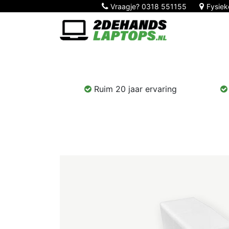
Vraagje?
0318 551155
Fysiek
Home
Nieuw!
Laptops
Computers
Ruim 20 jaar ervaring