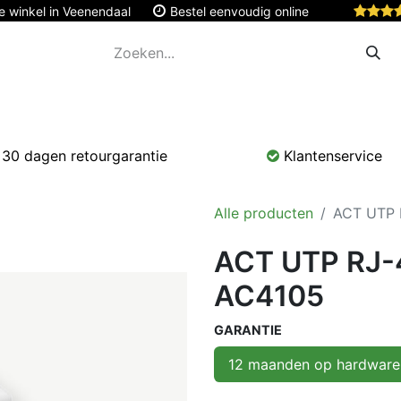
e winkel in Veenendaal
Bestel eenvoudig online
Apple
Monitoren & Tablets
Accessoires
Onde
30 dagen retourgarantie
Klantenservice
Alle producten
ACT UTP 
ACT UTP RJ-4
AC4105
GARANTIE
12 maanden op hardware